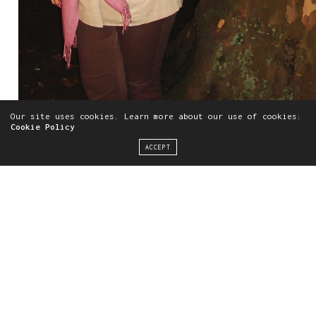
Our site uses cookies. Learn more about our use of cookies:
Cookie Policy
ACCEPT
Fotografías realizadas por Daniel Hernández
sweatshirt:
Stradivarius
pants:
H&M
trench:
Stradivarius
bag:
Tous
foulard:
old
shoes:
Converse