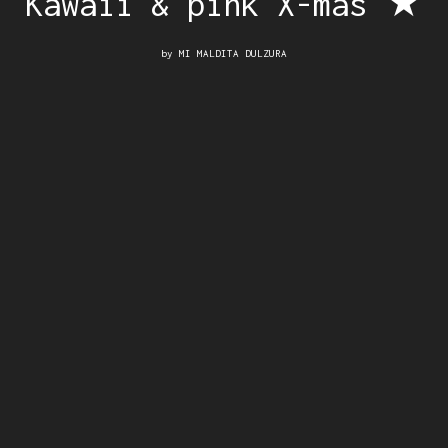
Kawaii & pink X-mas ★
by
MI MALDITA DULZURA