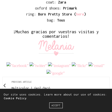
coat:
Zara
oxford shoes:
Primark
ring:
Born Pretty Store (
here
)
bag:
Tous
¡Muchas gracias por vuestras visitas y
comentarios!
PREVIOUS ARTICLE
Multicolor | Geol-Decó
Our site uses cookies. Learn more about our use of cookies:
Cookie Policy
NEXT ARTICLE
Cuarzo rosa
ACCEPT