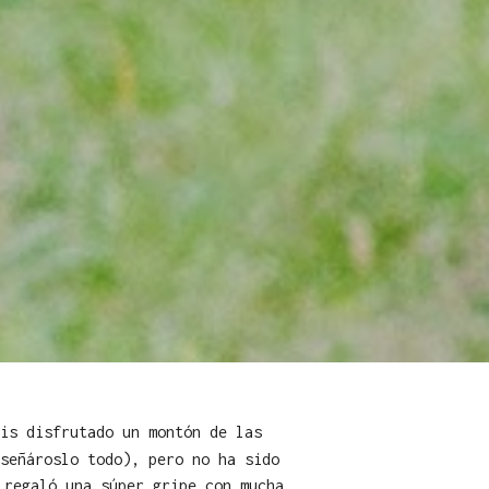
áis disfrutado un montón de las
señároslo todo), pero no ha sido
 regaló una súper gripe con mucha