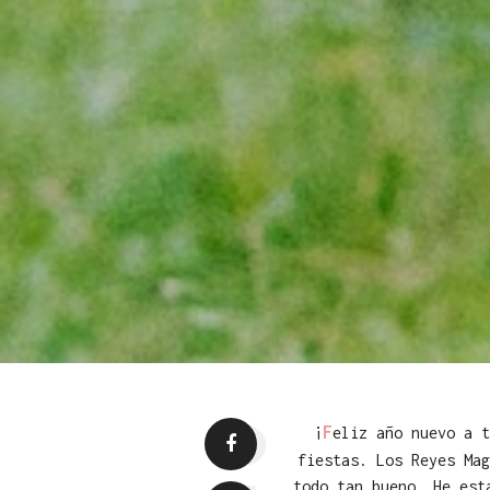
F
¡
eliz año nuevo a 
fiestas. Los Reyes Mag
todo tan bueno… He est