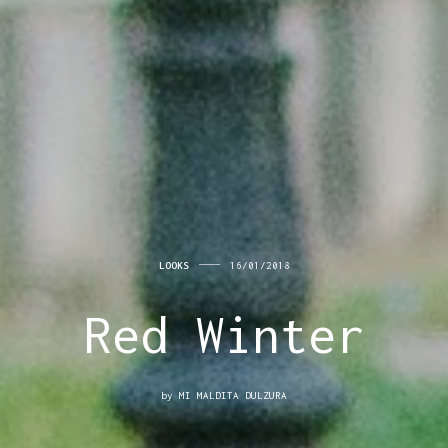
LOOKS
16/01/2018
Red Winter
by
MI MALDITA DULZURA