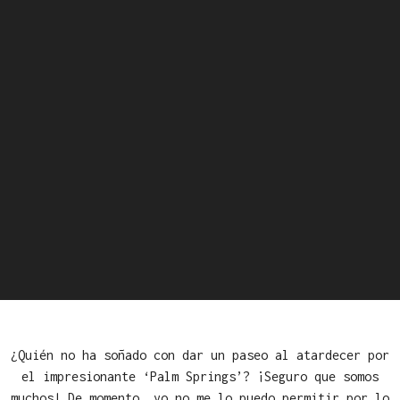
¿Quién no ha soñado con dar un paseo al atardecer por
el impresionante ‘Palm Springs’? ¡Seguro que somos
muchos! De momento, yo no me lo puedo permitir por lo