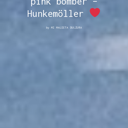
pink bomber –
Hunkemöller
by
MI MALDITA DULZURA